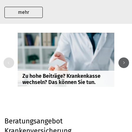
mehr
T
Zu hohe Beiträge? Krankenkasse
D
wechseln? Das können Sie tun.
T
Beratungsangebot
Krankenversicherung