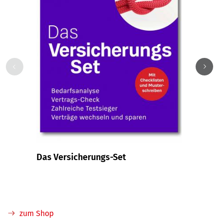
Das Versicherungs-Set
Krank
Betri
Direk
zum Shop