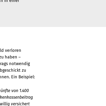
h in einer
ld verloren
 zu haben –
trags notwendig
bgeschickt zu
nen. Ein Beispiel:
künfte von 1.400
nkenkassenbeitrag
willig versichert