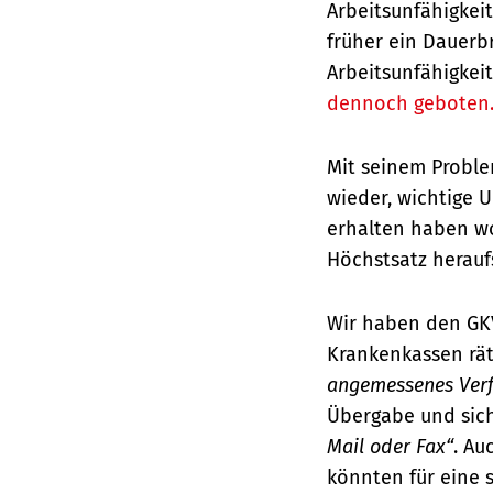
Arbeitsunfähigkei
früher ein Dauerb
Arbeitsunfähigkei
dennoch geboten
Mit seinem Problem
wieder, wichtige 
erhalten haben wo
Höchstsatz herauf
Wir haben den GKV
Krankenkassen rät
angemessenes Verf
Übergabe und sic
Mail oder Fax“
. Au
könnten für eine 