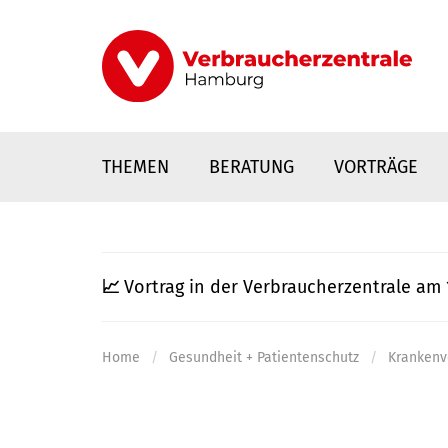
Direkt
zum
Inhalt
THEMEN
BERATUNG
VORTRÄGE
📈
Vortrag in der Verbraucherzentrale am 
Home
Gesundheit + Patientenschutz
Krankenv
nstaltungen
0