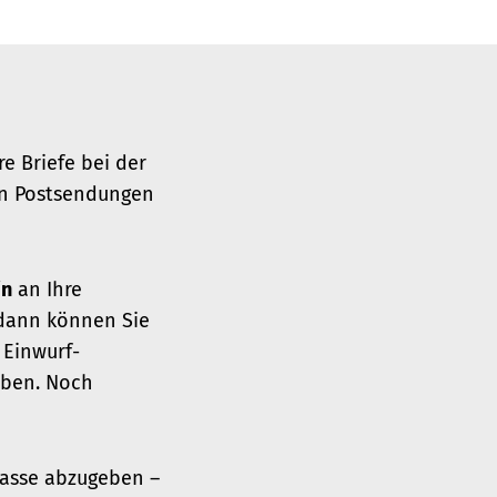
re Briefe bei der
en Postsendungen
in
an Ihre
 dann können Sie
 Einwurf-
aben. Noch
nkasse abzugeben –