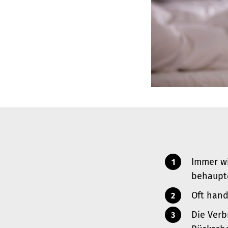
Immer wi
behaupte
Oft hand
Die Verb