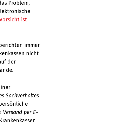
das Problem,
elektronische
Vorsicht ist
n berichten immer
nkenkassen nicht
auf den
tände.
einer
es Sachverhaltes
 persönliche
n Versand per E-
r Krankenkassen