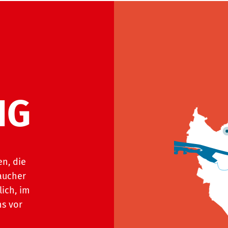
NG
en, die
aucher
lich, im
ns vor