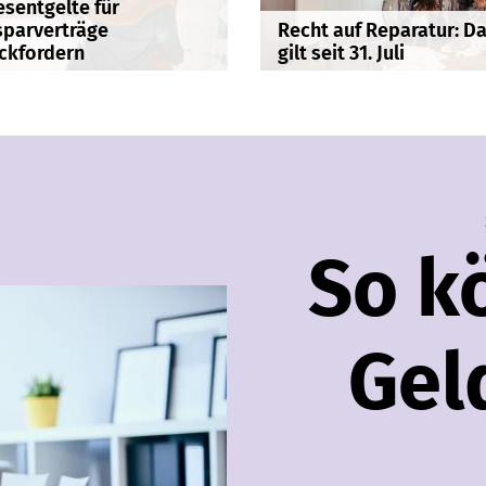
esentgelte für
parverträge
Recht auf Reparatur: D
ckfordern
gilt seit 31. Juli
So k
Gel