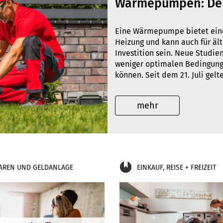
Wärmepumpen: Der
Eine Wärmepumpe bietet eine 
Heizung und kann auch für ä
Investition sein. Neue Studi
weniger optimalen Bedingunge
können. Seit dem 21. Juli gel
mehr
AREN UND GELDANLAGE
EINKAUF, REISE + FREIZEIT