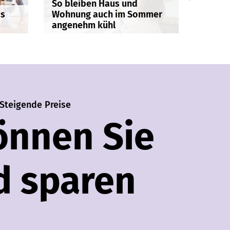
So bleiben Haus und
Fake-K
as
Wohnung auch im Sommer
bleibe
angenehm kühl
Angeb
Steigende Preise
önnen Sie
d sparen