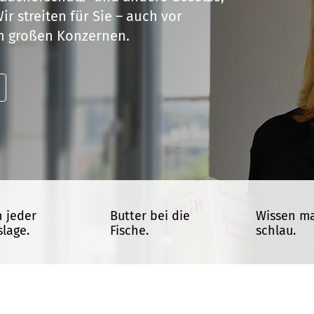
r streiten für Sie – auch vor
n großen Konzernen.
n jeder
Butter bei die
Wissen m
lage.
Fische.
schlau.