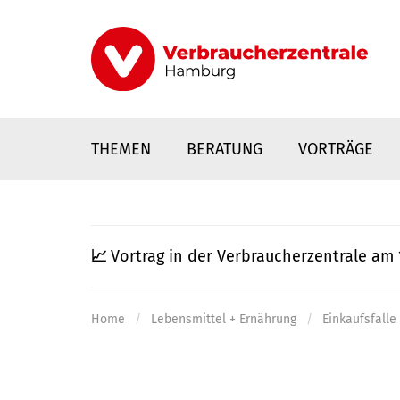
Direkt
zum
Inhalt
THEMEN
BERATUNG
VORTRÄGE
📈
Vortrag in der Verbraucherzentrale am 
Home
Lebensmittel + Ernährung
Einkaufsfall
nstaltungen
0