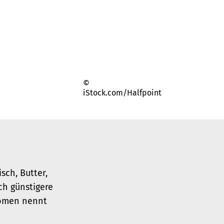
©
iStock.com/Halfpoint
sch, Butter,
ch günstigere
omen nennt