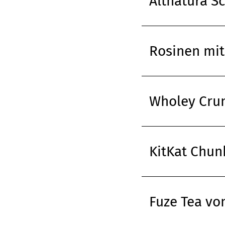
Altnatura S
Rosinen mit
Wholey Crun
KitKat Chun
Fuze Tea vo