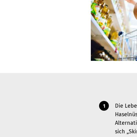
Die Lebe
Haselnüs
Alternat
sich „Ski