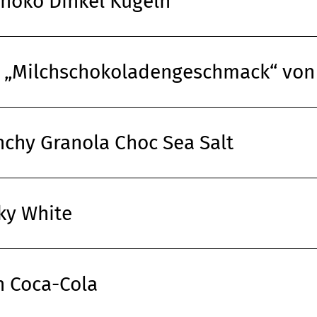
choko Dinkel Kugeln
 „Milchschokoladengeschmack“ von
chy Granola Choc Sea Salt
ky White
n Coca-Cola