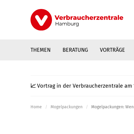
Direkt
zum
Inhalt
THEMEN
BERATUNG
VORTRÄGE
📈
Vortrag in der Verbraucherzentrale am 
Home
Mogelpackungen
Mogelpackungen: Wenige
nstaltungen
0