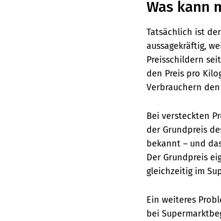
Was kann 
Tatsächlich ist de
aussagekräftig, w
Preisschildern sei
den Preis pro Kil
Verbrauchern den 
Bei versteckten Pr
der Grundpreis d
bekannt – und das
Der Grundpreis ei
gleichzeitig im S
Ein weiteres Prob
bei Supermarktbege