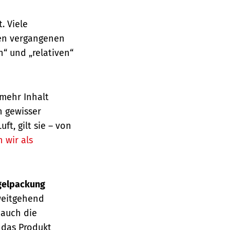
. Viele
en vergangenen
“ und „relativen“
mehr Inhalt
n gewisser
t, gilt sie – von
 wir als
gelpackung
weitgehend
 auch die
 das Produkt