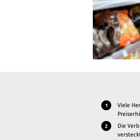
Viele He
Preiserh
Die Verb
versteck