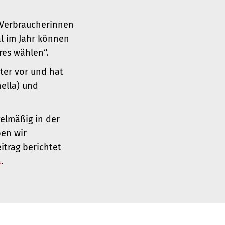
n Verbraucherinnen
l im Jahr können
es wählen“.
ter vor und hat
ella) und
elmäßig in der
ben wir
itrag berichtet
a
.