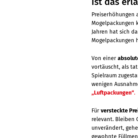
Ist das erl
Preiserhöhungen an
Mogelpackungen k
Jahren hat sich d
Mogelpackungen h
Von einer
absolut
vortäuscht, als ta
Spielraum zugestan
wenigen Ausnahme
„Luftpackungen“
.
Für
versteckte Pr
relevant. Bleiben
unverändert, gehe
gewohnte Füllmeng