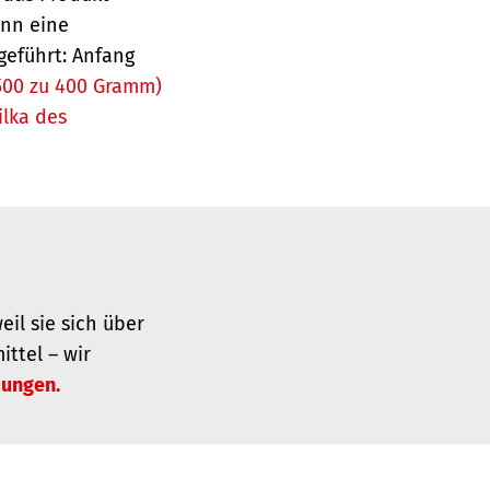
ann eine
geführt: Anfang
(500 zu 400 Gramm)
ilka des
il sie sich über
ttel – wir
dungen.