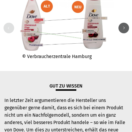
© Verbraucherzentrale Hamburg
© Ver
GUT ZU WISSEN
In letzter Zeit argumentieren die Hersteller uns
gegenüber gerne damit, dass es sich bei einem Produkt
nicht um ein Nachfolgemodell, sondern um ein ganz
anderes, viel besseres Produkt handele – so wie im Falle
von Dove. Um dies zu unterstreichen, erhält das neue