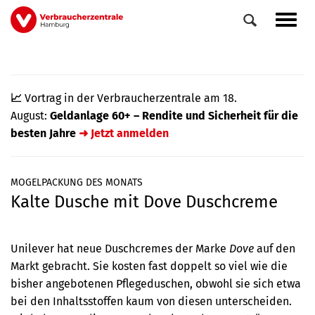
Direkt
Navig
zum
aktiv
Inhalt
📈
Vortrag in der Verbraucherzentrale am 18.
August:
Geldanlage 60+ – Rendite und Sicherheit für die
besten Jahre
➜ Jetzt anmelden
MOGELPACKUNG DES MONATS
Kalte Dusche mit Dove Duschcreme
0
Veranstaltungen
Elemente
Unilever hat neue Duschcremes der Marke
Dove
auf den
Markt gebracht. Sie kosten fast doppelt so viel wie die
bisher angebotenen Pflegeduschen, obwohl sie sich etwa
bei den Inhaltsstoffen kaum von diesen unterscheiden.