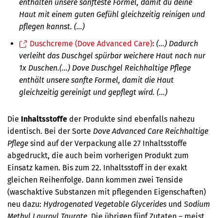
enthalten unsere sanfteste Formel, damit du deine
Haut mit einem guten Gefühl gleichzeitig reinigen und
pflegen kannst. (...)
Duschcreme (Dove Advanced Care)
:
(...) Dadurch
verleiht das Duschgel spürbar weichere Haut nach nur
1x Duschen.(…) Dove Duschgel Reichhaltige Pflege
enthält unsere sanfte Formel, damit die Haut
gleichzeitig gereinigt und gepflegt wird. (...)
Die
Inhaltsstoffe
der Produkte sind ebenfalls nahezu
identisch. Bei der Sorte
Dove Advanced Care Reichhaltige
Pflege
sind auf der Verpackung alle 27 Inhaltsstoffe
abgedruckt, die auch beim vorherigen Produkt zum
Einsatz kamen. Bis zum 22. Inhaltsstoff in der exakt
gleichen Reihenfolge. Dann kommen zwei Tenside
(waschaktive Substanzen mit pflegenden Eigenschaften)
neu dazu:
Hydrogenated Vegetable Glycerides
und
Sodium
Methyl Lauroyl Taurate.
Die übrigen fünf Zutaten – meist