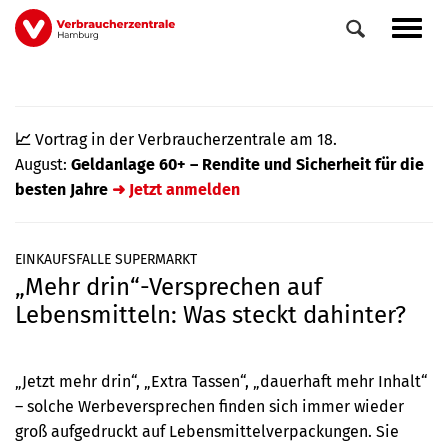
Direkt
Navig
zum
aktiv
Inhalt
📈
Vortrag in der Verbraucherzentrale am 18.
August:
Geldanlage 60+ – Rendite und Sicherheit für die
besten Jahre
➜ Jetzt anmelden
EINKAUFSFALLE SUPERMARKT
„Mehr drin“-Versprechen auf
0
Veranstaltungen
Lebensmitteln: Was steckt dahinter?
Elemente
„Jetzt mehr drin“, „Extra Tassen“, „dauerhaft mehr Inhalt“
– solche Werbeversprechen finden sich immer wieder
groß aufgedruckt auf Lebensmittelverpackungen. Sie