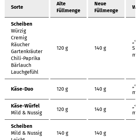
Alte
Neue
Sorte
We
Füllmenge
Füllmenge
Scheiben
Würzig
Cremig
„+1
Räucher
120 g
140 g
Sc
Gartenkräuter
me
Chili-Paprika
Bärlauch
Lauchgefühl
„+2
Käse-Duo
120 g
140 g
me
Käse-Würfel
„+2
120 g
140 g
Mild & Nussig
me
Scheiben
Mild & Nussig
140 g
140 g
Leicht