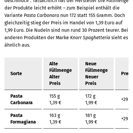
Geschmack
“. Tatsächlich hat der Hersteller die Füllmenge
der Produkte leicht erhöht – zum Beispiel enthält die
Variante
Pasta Carbonara
nun 172 statt 155 Gramm. Doch
gleichzeitig stieg der Preis im Handel von 1,39 Euro auf
1,99 Euro. Die Nudeln sind nun rund 30 Prozent teurer. Bei
anderen Produkten der Marke
Knorr Spaghetteria
sieht es
ähnlich aus.
Alte
Neue
Füllmenge
Füllmenge
Sorte
Prei
Alter
Neuer
Preis
Preis
Pasta
155 g
172 g
+29 %
Carbonara
1,39 €
1,99 €
Pasta
163 g
181 g
+29 %
Formagiana
1,39 €
1,99 €