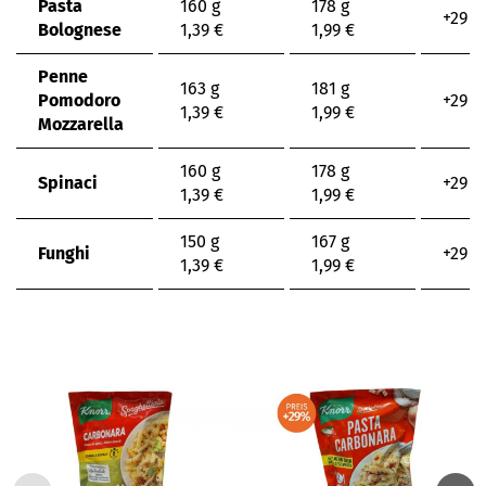
Pasta
160 g
178 g
+29 %
Bolognese
1,39 €
1,99 €
Penne
163 g
181 g
Pomodoro
+29 %
1,39 €
1,99 €
Mozzarella
160 g
178 g
Spinaci
+29 %
1,39 €
1,99 €
150 g
167 g
Funghi
+29 %
1,39 €
1,99 €