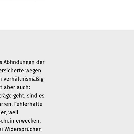
us Abfindungen der
Versicherte wegen
in verhältnismäßig
t aber auch:
räge geht, sind es
rren. Fehlerhafte
r, weil
schein erwecken,
ei Widersprüchen