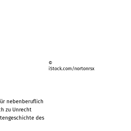
©
iStock.com/nortonrsx
für nebenberuflich
ch zu Unrecht
ntengeschichte des