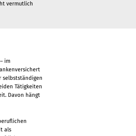
ht vermutlich
– im
rankenversichert
r selbstständigen
eiden Tätigkeiten
eit. Davon hängt
beruflichen
t als