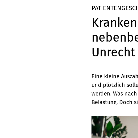
Elemente
PATIENTENGESC
Krankenk
nebenber
Unrecht 
Eine kleine Ausza
und plötzlich soll
werden. Was nach 
Belastung. Doch si