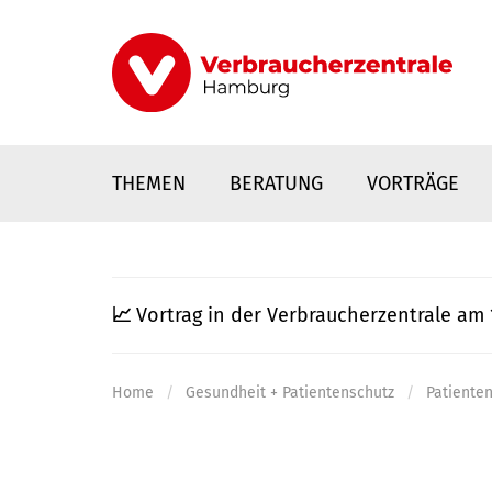
Direkt
zum
Inhalt
THEMEN
BERATUNG
VORTRÄGE
📈
Vortrag in der Verbraucherzentrale am 
Home
Gesundheit + Patientenschutz
Patiente
nstaltungen
0