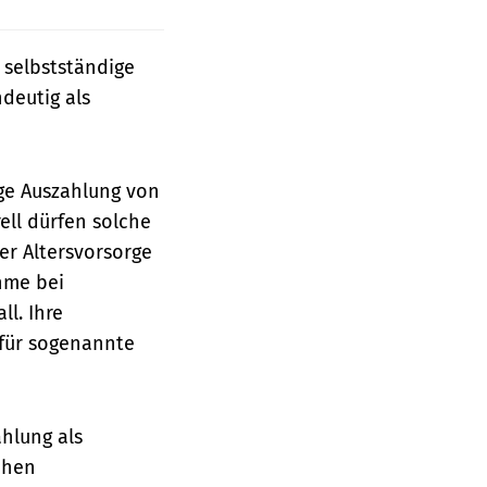
 selbstständige
ndeutig als
ige Auszahlung von
ell dürfen solche
er Altersvorsorge
hme bei
l. Ihre
 für sogenannte
hlung als
chen