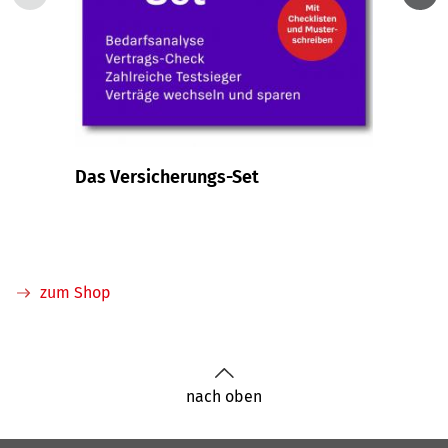
Das Versicherungs-Set
Krank
Betri
Direk
zum Shop
nach oben