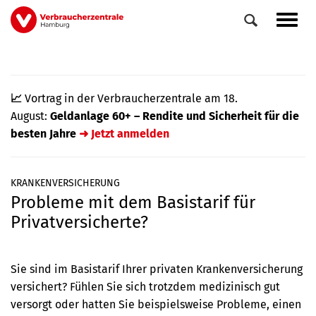
Direkt
Navig
zum
aktiv
Inhalt
📈
Vortrag in der Verbraucherzentrale am 18.
August:
Geldanlage 60+ – Rendite und Sicherheit für die
besten Jahre
➜ Jetzt anmelden
KRANKENVERSICHERUNG
Probleme mit dem Basistarif für
0
Veranstaltungen
Privatversicherte?
Elemente
Sie sind im Basistarif Ihrer privaten Krankenversicherung
versichert? Fühlen Sie sich trotzdem medizinisch gut
versorgt oder hatten Sie beispielsweise Probleme, einen