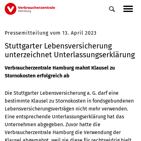
Direkt
Navig
zum
aktiv
Inhalt
Pressemitteilung vom 13. April 2023
0
Veranstaltungen
Stuttgarter Lebensversicherung
Elemente
unterzeichnet Unterlassungserklärung
Verbraucherzentrale Hamburg mahnt Klausel zu
Stornokosten erfolgreich ab
Die Stuttgarter Lebensversicherung a. G. darf eine
bestimmte Klausel zu Stornokosten in fondsgebundenen
Lebensversicherungsverträgen nicht mehr verwenden.
Eine entsprechende Unterlassungserklärung hat das
Unternehmen abgegeben. Zuvor hatte die
Verbraucherzentrale Hamburg die Verwendung der
Klausel abgemahnt, weil sie diese für rechtswidrig hielt.