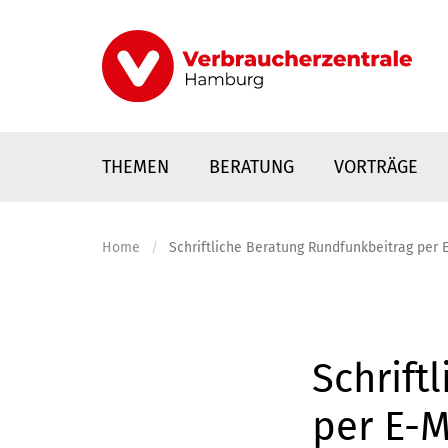
Direkt
zum
Inhalt
THEMEN
BERATUNG
VORTRÄGE
Home
Schriftliche Beratung Rundfunkbeitrag per E
nstaltungen
0
Elemente
Schrift
per E-M