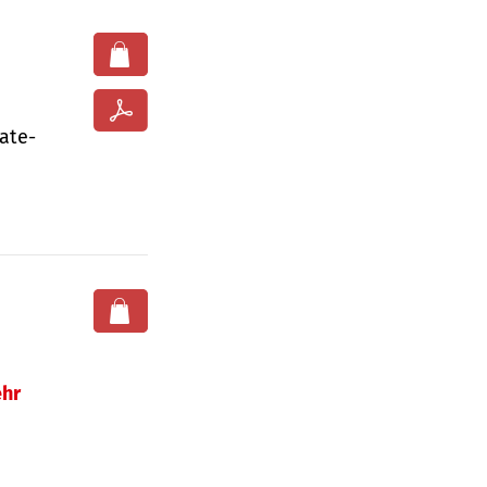
ate­
hr