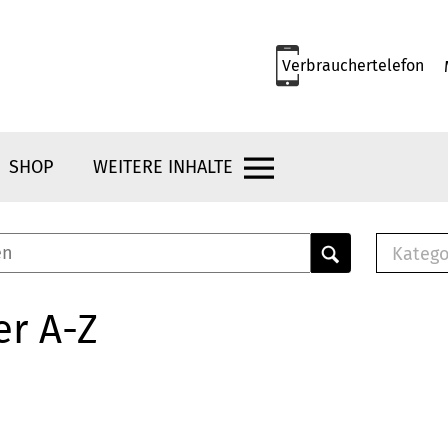
Verbrauchertelefon
SHOP
WEITERE INHALTE
Katego
E-B
Mus
er A-Z
E-B
Che
Bro
Bu