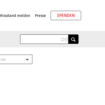
SPENDEN
Missstand melden
Presse
Meta
rie
ook (PDF)
terbrief (RTF)
roschüre (PDF)
cklisten (PDF)
schüre
ch