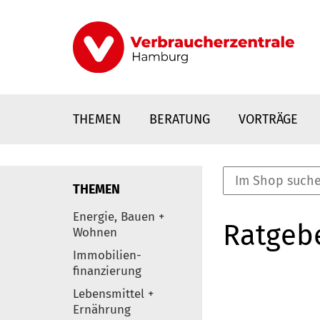
Direkt
zum
Inhalt
THEMEN
BERATUNG
VORTRÄGE
THEMEN
nstaltungen
Energie, Bauen +
Ratgeb
0
Wohnen
Elemente
Immobilien-
finanzierung
Lebensmittel +
Ernährung