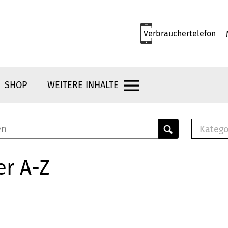
Verbrauchertelefon
SHOP
WEITERE INHALTE
Katego
E-B
Mus
er A-Z
E-B
Che
Bro
Bu