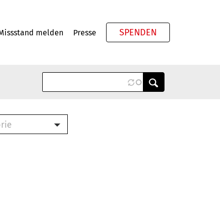
SPENDEN
Missstand melden
Presse
Meta
rie
ook (PDF)
terbrief (RTF)
roschüre (PDF)
cklisten (PDF)
schüre
ch