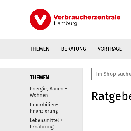
Direkt
zum
Inhalt
THEMEN
BERATUNG
VORTRÄGE
THEMEN
nstaltungen
Energie, Bauen +
Ratgeb
0
Wohnen
Elemente
Immobilien-
finanzierung
Lebensmittel +
Ernährung