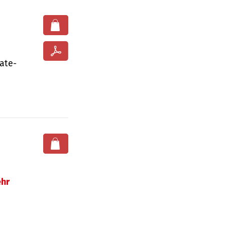
ate­
hr