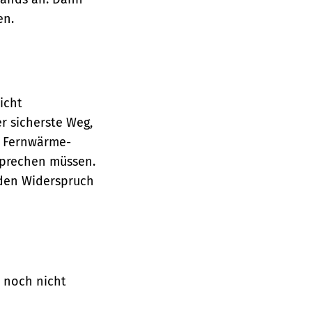
en.
icht
r sicherste Weg,
s Fernwärme-
sprechen müssen.
e den Widerspruch
 noch nicht