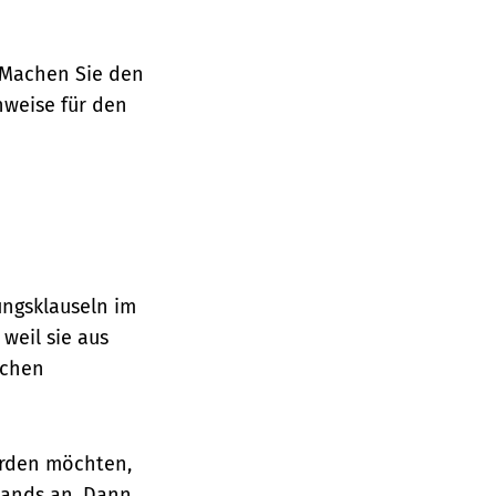
. Machen Sie den
nweise für den
ngsklauseln im
 weil sie aus
ichen
erden möchten,
bands an. Dann