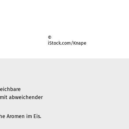
©
iStock.com/Knape
leichbare
r mit abweichender
he Aromen im Eis.