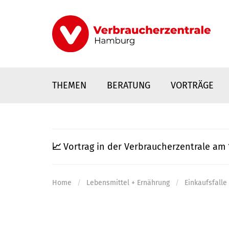
Direkt
zum
Inhalt
THEMEN
BERATUNG
VORTRÄGE
📈
Vortrag in der Verbraucherzentrale am 
Home
Lebensmittel + Ernährung
Einkaufsfall
nstaltungen
0