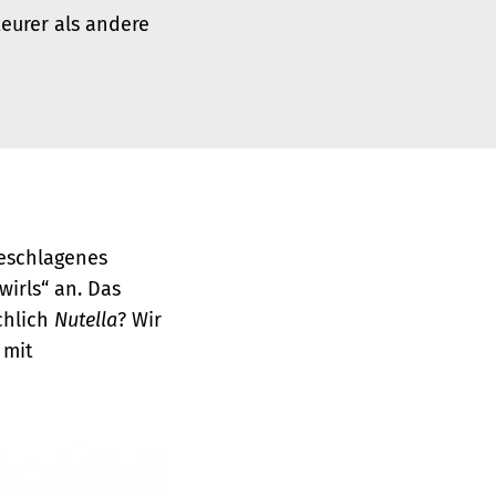
teurer als andere
eschlagenes
wirls“ an. Das
chlich
Nutella
? Wir
 mit