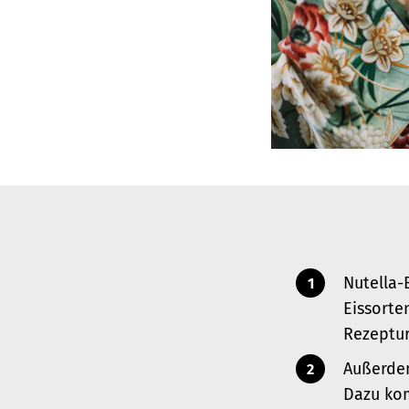
Nutella-
Eissorte
Rezeptur
Außerdem
Dazu kom