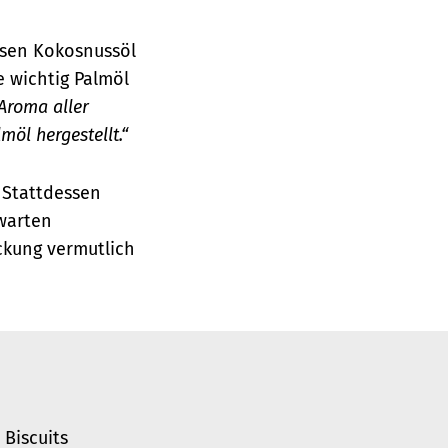
essen Kokosnussöl
e wichtig Palmöl
 Aroma aller
möl hergestellt.“
 Stattdessen
warten
ckung vermutlich
 Biscuits