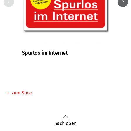
Spurlos im Internet
Muste
Mobil
Ausl
zum Shop
nach oben