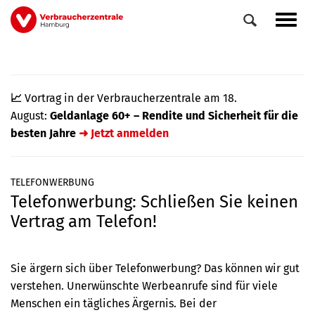
Direkt
Navig
zum
aktiv
Inhalt
📈
Vortrag in der Verbraucherzentrale am 18.
August:
Geldanlage 60+ – Rendite und Sicherheit für die
besten Jahre
➜ Jetzt anmelden
TELEFONWERBUNG
Telefonwerbung: Schließen Sie keinen
0
Veranstaltungen
Vertrag am Telefon!
Elemente
Sie ärgern sich über Telefonwerbung? Das können wir gut
verstehen. Uner­wünschte Werbe­anrufe sind für viele
Menschen ein tägliches Ärgernis. Bei der