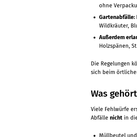
ohne Verpacku
Gartenabfälle:
Wildkräuter, B
Außerdem erla
Holzspänen, S
Die Regelungen kö
sich beim örtliche
Was gehört 
Viele Fehlwürfe e
Abfälle
nicht
in di
Müllbeutel und