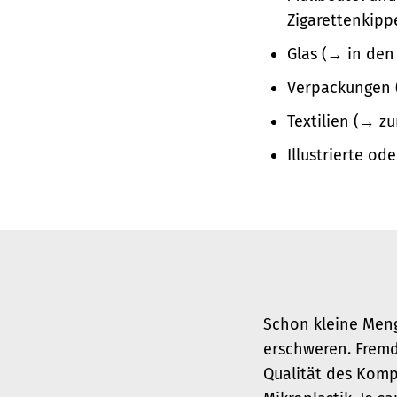
Zigarettenkipp
Glas (→ in den
Verpackungen (
Textilien (→ z
Illustrierte od
Schon kleine Meng
erschweren. Fremd
Qualität des Komp