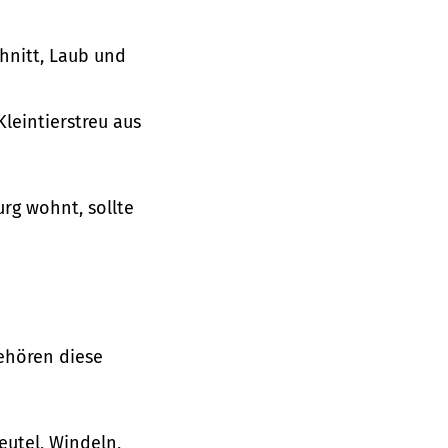
hnitt, Laub und
leintierstreu aus
rg wohnt, sollte
gehören diese
eutel, Windeln,