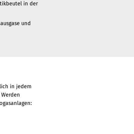
ikbeutel in der
bhausgase und
lich in jedem
d. Werden
iogasanlagen: