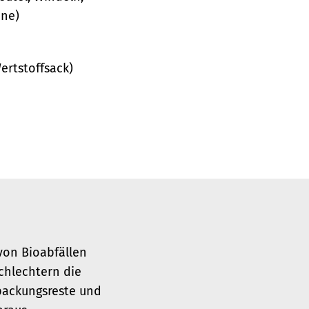
nne)
ertstoffsack)
von Bioabfällen
chlechtern die
rpackungsreste und