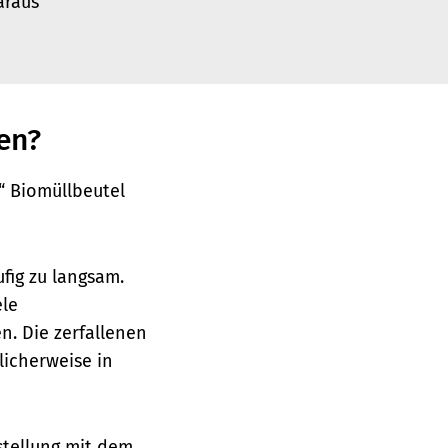
araus
en?
“ Biomüllbeutel
fig zu langsam.
ele
n. Die zerfallenen
licherweise in
stellung mit dem