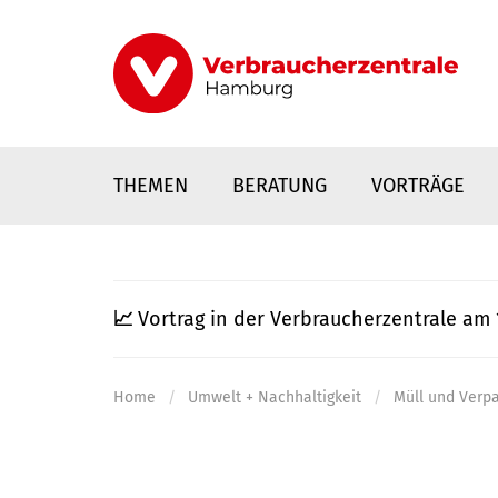
Direkt
zum
Inhalt
THEMEN
BERATUNG
VORTRÄGE
📈
Vortrag in der Verbraucherzentrale am 
Home
Umwelt + Nachhaltigkeit
Müll und Verp
nstaltungen
0