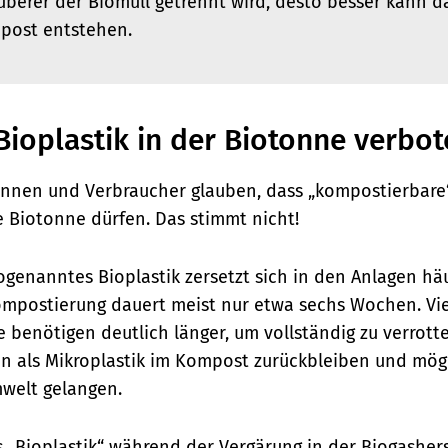
auberer der Biomüll getrennt wird, desto besser kann d
post entstehen.
Bioplastik in der Biotonne verbot
innen und Verbraucher glauben, dass „kompostierbare
e Biotonne dürfen. Das stimmt nicht!
ogenanntes Bioplastik zersetzt sich in den Anlagen häu
Kompostierung dauert meist nur etwa sechs Wochen. Vi
 benötigen deutlich länger, um vollständig zu verrotte
n als Mikroplastik im Kompost zurückbleiben und mög
welt gelangen.
 „Bioplastik“ während der Vergärung in der Biogasher