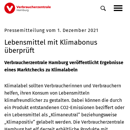
Direkt
Navig
zum
aktiv
Inhalt
Pressemitteilung vom 1. Dezember 2021
0
Veranstaltungen
Lebensmittel mit Klimabonus
Elemente
überprüft
Verbraucherzentrale Hamburg veröffentlicht Ergebnisse
eines Marktchecks zu Klimalabeln
Klimalabel sollten Verbraucherinnen und Verbrauchern
helfen, ihren Konsum von Lebensmitteln
klimafreundlicher zu gestalten. Dabei können die durch
ein Produkt entstandenen CO2-Emissionen beziffert oder
ein Lebensmittel als „Klimaneutral“ beziehungsweise
„Klimapositiv“ gelabelt werden. Die Verbraucherzentrale
Hamburg hat elf derzeit erhältliche Produkte mit