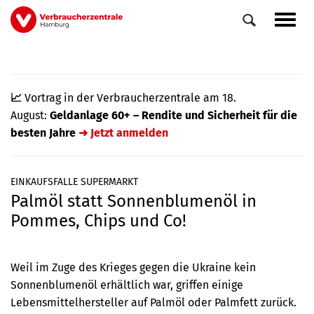
Direkt
Navig
zum
aktiv
Inhalt
📈
Vortrag in der Verbraucherzentrale am 18.
August:
Geldanlage 60+ – Rendite und Sicherheit für die
besten Jahre
➜ Jetzt anmelden
EINKAUFSFALLE SUPERMARKT
Palmöl statt Sonnenblumenöl in
0
Veranstaltungen
Pommes, Chips und Co!
Elemente
Weil im Zuge des Krieges gegen die Ukraine kein
Sonnenblumenöl erhältlich war, griffen einige
Lebensmittelhersteller auf Palmöl oder Palmfett zurück.