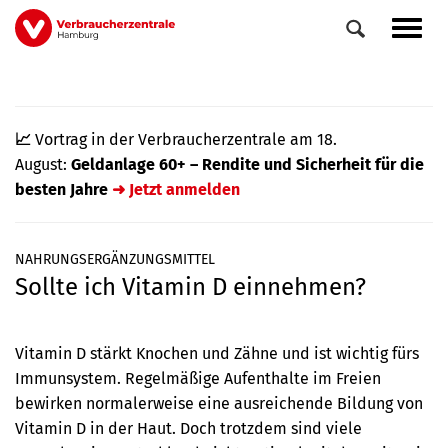
Direkt
Navig
zum
aktiv
Inhalt
📈
Vortrag in der Verbraucherzentrale am 18.
August:
Geldanlage 60+ – Rendite und Sicherheit für die
besten Jahre
➜ Jetzt anmelden
NAHRUNGSERGÄNZUNGSMITTEL
Sollte ich Vitamin D einnehmen?
0
Veranstaltungen
Elemente
Vitamin D stärkt Knochen und Zähne und ist wichtig fürs
Immunsystem. Regelmäßige Aufenthalte im Freien
bewirken normalerweise eine ausreichende Bildung von
Vitamin D in der Haut. Doch trotzdem sind viele