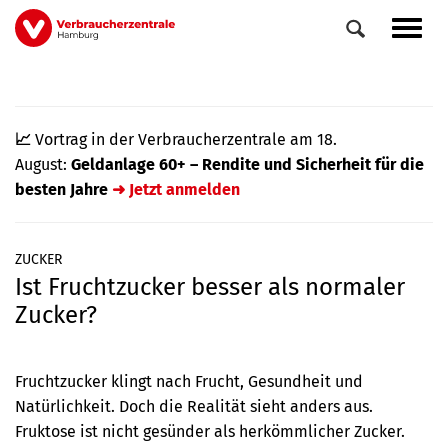
Direkt
Navig
zum
aktiv
Inhalt
📈
Vortrag in der Verbraucherzentrale am 18.
August:
Geldanlage 60+ – Rendite und Sicherheit für die
besten Jahre
➜ Jetzt anmelden
ZUCKER
Ist Fruchtzucker besser als normaler
0
Veranstaltungen
Zucker?
Elemente
Fruchtzucker klingt nach Frucht, Gesundheit und
Natürlichkeit. Doch die Realität sieht anders aus.
Fruktose ist nicht gesünder als herkömmlicher Zucker.