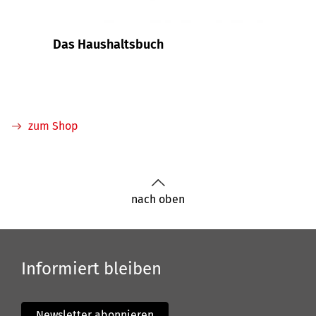
Das Haushaltsbuch
Muste
Konto
Darl
zum Shop
nach oben
Informiert bleiben
Newsletter abonnieren