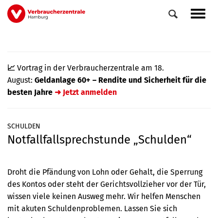
Direkt
Navig
zum
aktiv
Inhalt
📈
Vortrag in der Verbraucherzentrale am 18.
August:
Geldanlage 60+ – Rendite und Sicherheit für die
besten Jahre
➜ Jetzt anmelden
SCHULDEN
Notfallfallsprechstunde „Schulden“
0
Veranstaltungen
Elemente
Droht die Pfändung von Lohn oder Gehalt, die Sperrung
des Kontos oder steht der Gerichtsvollzieher vor der Tür,
wissen viele keinen Ausweg mehr. Wir helfen Menschen
mit akuten Schuldenproblemen. Lassen Sie sich