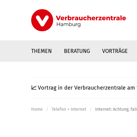
Direkt
zum
Inhalt
THEMEN
BERATUNG
VORTRÄGE
📈
Vortrag in der Verbraucherzentrale am 
Home
Telefon + Internet
Internet: Achtung, fa
nstaltungen
0