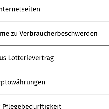
Internetseiten
hme zu Verbraucherbeschwerden
us Lotterievertrag
ryptowährungen
 Pflegebedürftigkeit