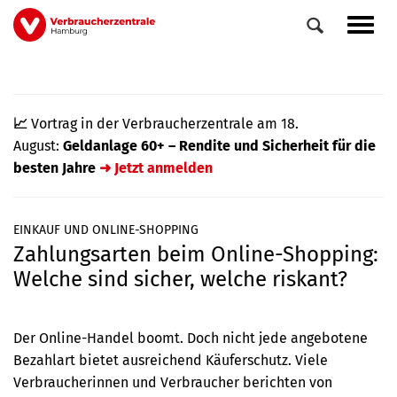
Direkt
Navig
zum
aktiv
Inhalt
📈
Vortrag in der Verbraucherzentrale am 18.
August:
Geldanlage 60+ – Rendite und Sicherheit für die
besten Jahre
➜ Jetzt anmelden
EINKAUF UND ONLINE-SHOPPING
Zahlungsarten beim Online-Shopping:
0
Veranstaltungen
Welche sind sicher, welche riskant?
Elemente
Der Online-Handel boomt. Doch nicht jede angebotene
Bezahlart bietet ausreichend Käuferschutz. Viele
Verbraucherinnen und Verbraucher berichten von