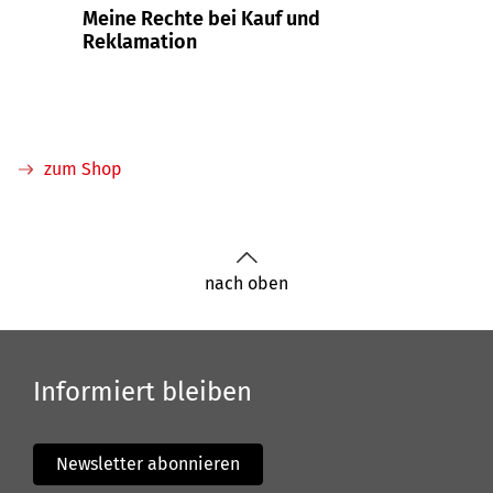
Meine Rechte bei Kauf und
Muste
Reklamation
Gewä
Erhal
zum Shop
nach oben
Informiert bleiben
Newsletter abonnieren