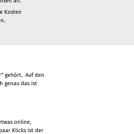
insen an.
he Kosten
n.
r“ gehört. Auf den
ch genau das ist
etwas online,
paar Klicks ist der