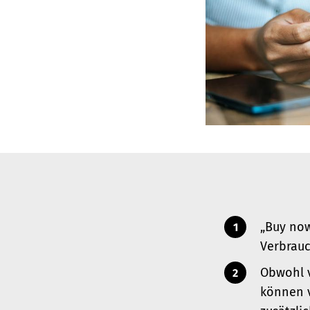
„Buy now
Verbrauc
Obwohl v
können v