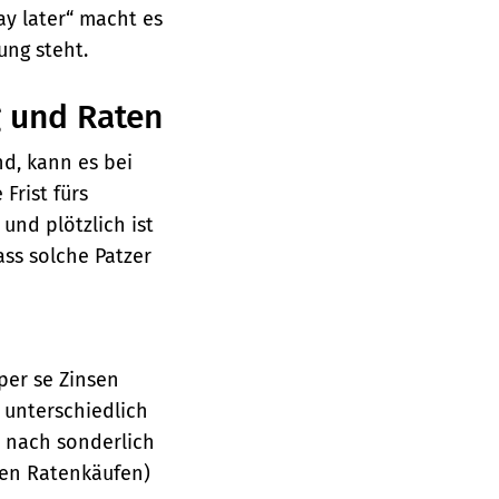
ay later“ macht es
gung steht.
g und Raten
nd, kann es bei
Frist fürs
und plötzlich ist
ss solche Patzer
er se Zinsen
r unterschiedlich
t nach sonderlich
len Ratenkäufen)