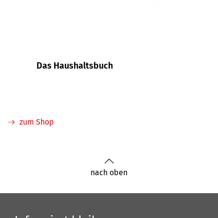
Das Haushaltsbuch
Muste
bei K
zum Shop
nach oben