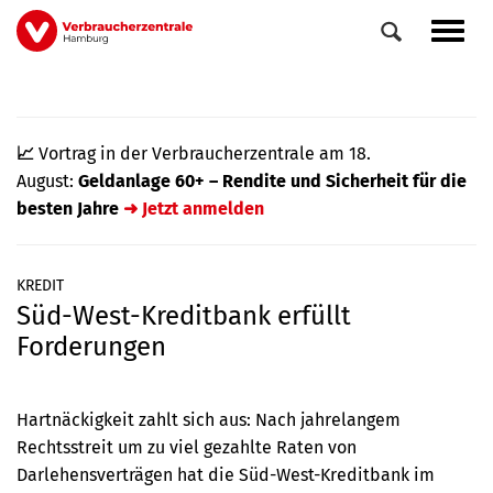
Direkt
Navig
zum
aktiv
Inhalt
📈
Vortrag in der Verbraucherzentrale am 18.
August:
Geldanlage 60+ – Rendite und Sicherheit für die
besten Jahre
➜ Jetzt anmelden
KREDIT
Süd-West-Kreditbank erfüllt
0
Veranstaltungen
Forderungen
Elemente
Hartnäckigkeit zahlt sich aus: Nach jahrelangem
Rechtsstreit um zu viel gezahlte Raten von
Darlehensverträgen hat die Süd-West-Kreditbank
im