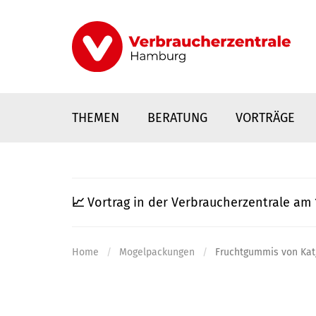
Direkt
zum
Inhalt
THEMEN
BERATUNG
VORTRÄGE
📈
Vortrag in der Verbraucherzentrale am 
Home
Mogelpackungen
Fruchtgummis von Katje
nstaltungen
0