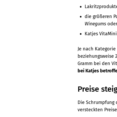
Lakritzprodukt
die größeren 
Winegums
ode
Katjes VitaMini
Je nach Kategorie
beziehungsweise 2
Gramm bei den Vit
bei Katjes betroffe
Preise stei
Die Schrumpfung d
versteckten Prei