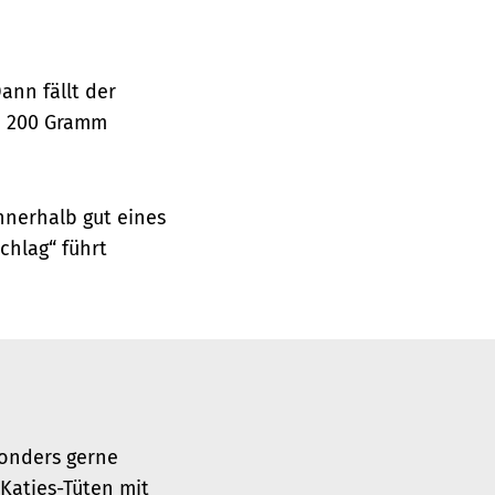
© Verbraucherzentrale Hamburg
ann fällt der
en 200 Gramm
nnerhalb gut eines
chlag“ führt
onders gerne
 Katjes-Tüten mit