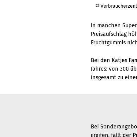
© Verbraucherzen
In manchen Superm
Preisaufschlag höh
Fruchtgummis nich
Bei den Katjes Fa
Jahres: von 300 üb
insgesamt zu eine
Bei Sonderangebo
greifen, fällt der