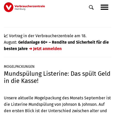
Direkt
Navig
zum
aktiv
Inhalt
📈
Vortrag in der Verbraucherzentrale am 18.
August:
Geldanlage 60+ – Rendite und Sicherheit für die
besten Jahre
➜ Jetzt anmelden
MOGELPACKUNGEN
Mundspülung Listerine: Das spült Geld
0
Veranstaltungen
in die Kasse!
Elemente
Unsere aktuelle Mogelpackung des Monats September ist
die Listerine Mundspülung von Johnson & Johnson. Auf
den ersten Blick ist der Unterschied zwischen alter und