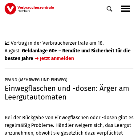
Direkt
Navig
zum
aktiv
Inhalt
📈
Vortrag in der Verbraucherzentrale am 18.
August:
Geldanlage 60+ – Rendite und Sicherheit für die
besten Jahre
➜ Jetzt anmelden
PFAND (MEHRWEG UND EINWEG)
Einwegflaschen und -dosen: Ärger am
0
Veranstaltungen
Leergutautomaten
Elemente
Bei der Rückgabe von Einwegflaschen oder -dosen gibt es
regelmäßig Probleme. Händler weigern sich, das Leergut
anzunehmen, obwohl sie gesetzlich dazu verpflichtet