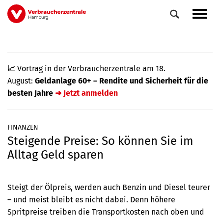
Direkt
Navig
zum
aktiv
Inhalt
📈
Vortrag in der Verbraucherzentrale am 18.
August:
Geldanlage 60+ – Rendite und Sicherheit für die
besten Jahre
➜ Jetzt anmelden
FINANZEN
Steigende Preise: So können Sie im
0
Veranstaltungen
Alltag Geld sparen
Elemente
Steigt der Ölpreis, werden auch Benzin und Diesel teurer
– und meist bleibt es nicht dabei. Denn höhere
Spritpreise treiben die Transportkosten nach oben und