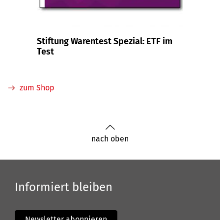
Stiftung Warentest Spezial: ETF im
Sparz
Test
zum Shop
nach oben
Informiert bleiben
Newsletter abonnieren